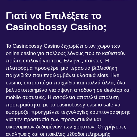
Γιατί να Επιλέξετε το
Casinobossy Casino;
Το Casinobossy Casino ξεχωρίζει στον χώρο των
online casino για πολλούς λόγους που το καθιστούν
πρώτη επιλογή για τους Έλληνες παίκτες. Η
πλατφόρμα προσφέρει μια τεράστια βιβλιοθήκη
παιχνιδιών που περιλαμβάνει κλασικά slots, live
casino, επιτραπέζια παιχνίδια και πολλά άλλα, όλα
βελτιστοποιημένα για άψογη απόδοση σε desktop και
mobile συσκευές. Η ασφάλεια αποτελεί απόλυτη
προτεραιότητα, με το casinobossy casino safe να
εφαρμόζει προηγμένες τεχνολογίες κρυπτογράφησης
για την προστασία των προσωπικών και
οικονομικών δεδομένων των χρηστών. Οι γρήγορες
αναλήψεις και οι ποικίλες μέθοδοι πληρωμής