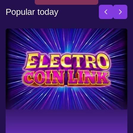
Popular today