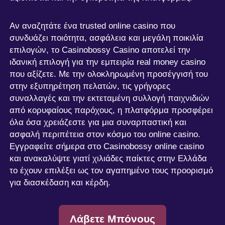
Αν αναζητάτε ένα trusted online casino που
συνδυάζει ποιότητα, ασφάλεια και μεγάλη ποικιλία
επιλογών, το Casinobossy Casino αποτελεί την
ιδανική επιλογή για την εμπειρία real money casino
που αξίζετε. Με την ολοκληρωμένη προσέγγισή του
στην εξυπηρέτηση πελατών, τις γρήγορες
συναλλαγές και την εκτεταμένη συλλογή παιχνιδιών
από κορυφαίους παρόχους, η πλατφόρμα προσφέρει
όλα όσα χρειάζεστε για μια συναρπαστική και
ασφαλή περιπέτεια στον κόσμο του online casino.
Εγγραφείτε σήμερα στο Casinobossy online casino
και ανακαλύψτε γιατί χιλιάδες παίκτες στην Ελλάδα
το έχουν επιλέξει ως τον αγαπημένο τους προορισμό
για διασκέδαση και κέρδη.
Λάβετε Μπόνους