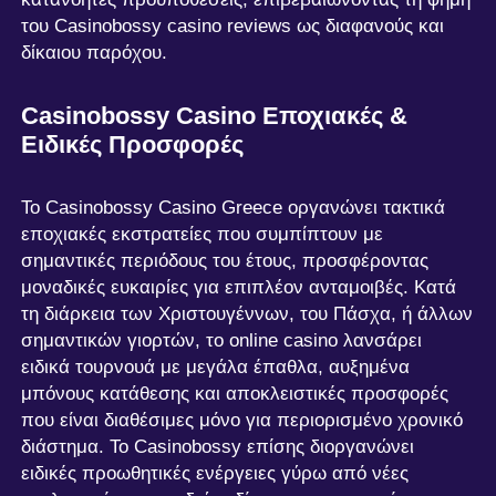
του Casinobossy casino reviews ως διαφανούς και
δίκαιου παρόχου.
Casinobossy Casino Εποχιακές &
Ειδικές Προσφορές
Το Casinobossy Casino Greece οργανώνει τακτικά
εποχιακές εκστρατείες που συμπίπτουν με
σημαντικές περιόδους του έτους, προσφέροντας
μοναδικές ευκαιρίες για επιπλέον ανταμοιβές. Κατά
τη διάρκεια των Χριστουγέννων, του Πάσχα, ή άλλων
σημαντικών γιορτών, το online casino λανσάρει
ειδικά τουρνουά με μεγάλα έπαθλα, αυξημένα
μπόνους κατάθεσης και αποκλειστικές προσφορές
που είναι διαθέσιμες μόνο για περιορισμένο χρονικό
διάστημα. Το Casinobossy επίσης διοργανώνει
ειδικές προωθητικές ενέργειες γύρω από νέες