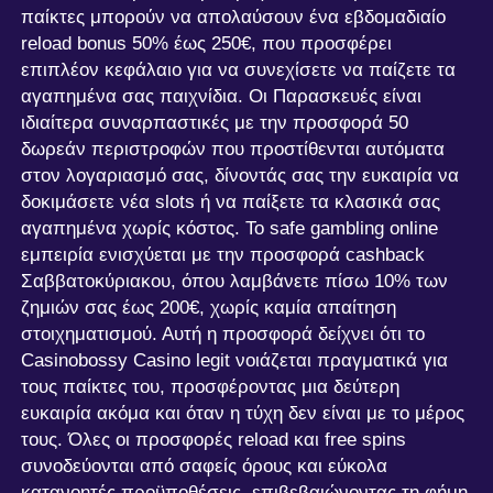
παίκτες μπορούν να απολαύσουν ένα εβδομαδιαίο
reload bonus 50% έως 250€, που προσφέρει
επιπλέον κεφάλαιο για να συνεχίσετε να παίζετε τα
αγαπημένα σας παιχνίδια. Οι Παρασκευές είναι
ιδιαίτερα συναρπαστικές με την προσφορά 50
δωρεάν περιστροφών που προστίθενται αυτόματα
στον λογαριασμό σας, δίνοντάς σας την ευκαιρία να
δοκιμάσετε νέα slots ή να παίξετε τα κλασικά σας
αγαπημένα χωρίς κόστος. Το safe gambling online
εμπειρία ενισχύεται με την προσφορά cashback
Σαββατοκύριακου, όπου λαμβάνετε πίσω 10% των
ζημιών σας έως 200€, χωρίς καμία απαίτηση
στοιχηματισμού. Αυτή η προσφορά δείχνει ότι το
Casinobossy Casino legit νοιάζεται πραγματικά για
τους παίκτες του, προσφέροντας μια δεύτερη
ευκαιρία ακόμα και όταν η τύχη δεν είναι με το μέρος
τους. Όλες οι προσφορές reload και free spins
συνοδεύονται από σαφείς όρους και εύκολα
κατανοητές προϋποθέσεις, επιβεβαιώνοντας τη φήμη