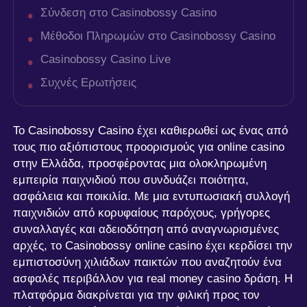
Σύνδεση στο Casinobossy Casino
Μέθοδοι Πληρωμών στο Casinobossy Casino
Casinobossy Casino Live
Συχνές Ερωτήσεις
Το Casinobossy Casino έχει καθιερωθεί ως ένας από
τους πιο αξιόπιστους προορισμούς για online casino
στην Ελλάδα, προσφέροντας μια ολοκληρωμένη
εμπειρία παιχνιδιού που συνδυάζει ποιότητα,
ασφάλεια και ποικιλία. Με μια εντυπωσιακή συλλογή
παιχνιδιών από κορυφαίους παρόχους, γρήγορες
συναλλαγές και αδειοδότηση από αναγνωρισμένες
αρχές, το Casinobossy online casino έχει κερδίσει την
εμπιστοσύνη χιλιάδων παικτών που αναζητούν ένα
ασφαλές περιβάλλον για real money casino δράση. Η
πλατφόρμα διακρίνεται για την φιλική προς τον