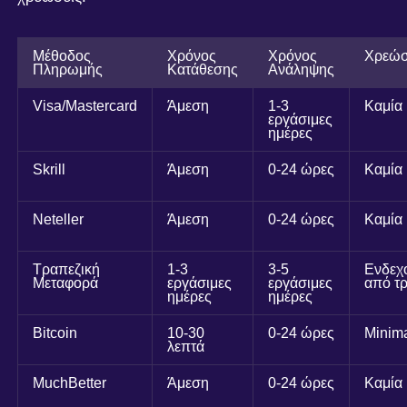
Μέθοδος
Χρόνος
Χρόνος
Χρεώσ
Πληρωμής
Κατάθεσης
Ανάληψης
Visa/Mastercard
Άμεση
1-3
Καμία
εργάσιμες
ημέρες
Skrill
Άμεση
0-24 ώρες
Καμία
Neteller
Άμεση
0-24 ώρες
Καμία
Τραπεζική
1-3
3-5
Ενδεχ
Μεταφορά
εργάσιμες
εργάσιμες
από τ
ημέρες
ημέρες
Bitcoin
10-30
0-24 ώρες
Minim
λεπτά
MuchBetter
Άμεση
0-24 ώρες
Καμία