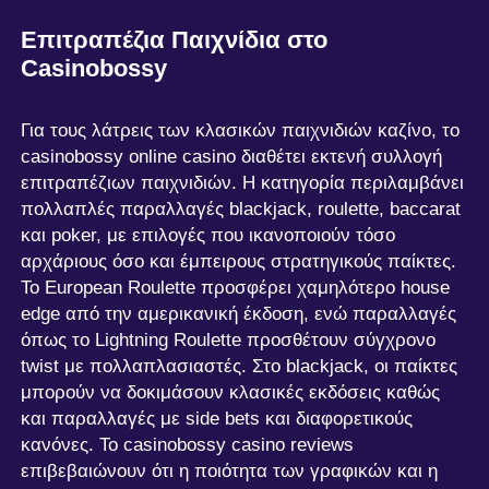
Επιτραπέζια Παιχνίδια στο
Casinobossy
Για τους λάτρεις των κλασικών παιχνιδιών καζίνο, το
casinobossy online casino διαθέτει εκτενή συλλογή
επιτραπέζιων παιχνιδιών. Η κατηγορία περιλαμβάνει
πολλαπλές παραλλαγές blackjack, roulette, baccarat
και poker, με επιλογές που ικανοποιούν τόσο
αρχάριους όσο και έμπειρους στρατηγικούς παίκτες.
Το European Roulette προσφέρει χαμηλότερο house
edge από την αμερικανική έκδοση, ενώ παραλλαγές
όπως το Lightning Roulette προσθέτουν σύγχρονο
twist με πολλαπλασιαστές. Στο blackjack, οι παίκτες
μπορούν να δοκιμάσουν κλασικές εκδόσεις καθώς
και παραλλαγές με side bets και διαφορετικούς
κανόνες. Το casinobossy casino reviews
επιβεβαιώνουν ότι η ποιότητα των γραφικών και η