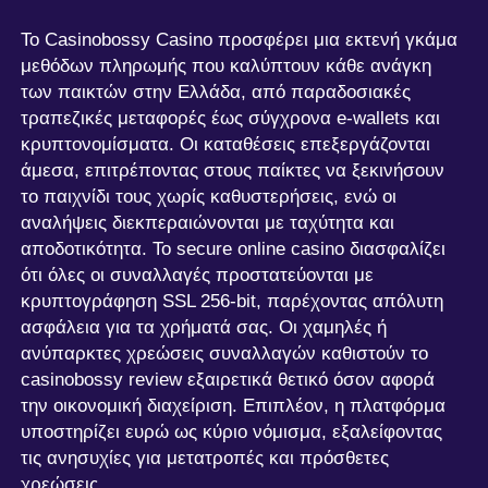
Το Casinobossy Casino προσφέρει μια εκτενή γκάμα
μεθόδων πληρωμής που καλύπτουν κάθε ανάγκη
των παικτών στην Ελλάδα, από παραδοσιακές
τραπεζικές μεταφορές έως σύγχρονα e-wallets και
κρυπτονομίσματα. Οι καταθέσεις επεξεργάζονται
άμεσα, επιτρέποντας στους παίκτες να ξεκινήσουν
το παιχνίδι τους χωρίς καθυστερήσεις, ενώ οι
αναλήψεις διεκπεραιώνονται με ταχύτητα και
αποδοτικότητα. Το secure online casino διασφαλίζει
ότι όλες οι συναλλαγές προστατεύονται με
κρυπτογράφηση SSL 256-bit, παρέχοντας απόλυτη
ασφάλεια για τα χρήματά σας. Οι χαμηλές ή
ανύπαρκτες χρεώσεις συναλλαγών καθιστούν το
casinobossy review εξαιρετικά θετικό όσον αφορά
την οικονομική διαχείριση. Επιπλέον, η πλατφόρμα
υποστηρίζει ευρώ ως κύριο νόμισμα, εξαλείφοντας
τις ανησυχίες για μετατροπές και πρόσθετες
χρεώσεις.