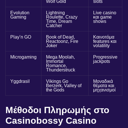
Wolf Gold
slots
Evolution
Lightning
Live casino
Gaming
Roulette, Crazy
και game
Time, Dream
shows
Catcher
Play’n GO
Book of Dead,
Καινοτόμα
Reactoonz, Fire
features και
Joker
volatility
Microgaming
Mega Moolah,
Progressive
Immortal
jackpots
Romance,
Thunderstruck
Yggdrasil
Vikings Go
Μοναδικά
Berzerk, Valley of
θέματα και
the Gods
μηχανισμοί
Μέθοδοι Πληρωμής στο
Casinobossy Casino