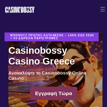
ΜΠΌΝΟΥΣ ΠΡΏΤΗΣ ΚΑΤΆΘΕΣΗΣ – 100% ΈΩΣ €500
+ 50 ΔΩΡΕΆΝ ΠΕΡΙΣΤΡΟΦΈΣ
Casinobossy
Casino Greece
Ανακαλύψτε το Casinobossy Online
Casino
Εγγραφή Τώρα