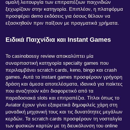
ομαλή λειτουργία των επιτραπέζιων παιχνιδιών
ξεχωρίζουν στην κατηγορία. Επιπλέον, η πλατφόρμα
προσφέρει demo εκδόσεις για όσους θέλουν να
εξασκηθούν πριν παίξουν με πραγματικά χρήματα.
Ειδικά Παιχνίδια και Instant Games
Το casinobossy review αποκαλύπτει μία
συναρπαστική κατηγορία specialty games που
περιλαμβάνει scratch cards, keno, bingo και crash
games. Αυτά τα instant games προσφέρουν γρήγορη
δράση και άμεσα αποτελέσματα, ιδανικά για παίκτες
που αναζητούν κάτι διαφορετικό από τα
παραδοσιακά slots και επιτραπέζια. Τίτλοι όπως το
Aviator έχουν γίνει εξαιρετικά δημοφιλείς χάρη στη
μοναδική μηχανική τους και τις δυνατότητες μεγάλων
κερδών. Τα scratch cards προσφέρουν τη νοσταλγία
των φυσικών καρτών με τη διευκόλυνση του online