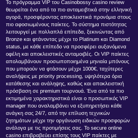
Το πρόγραμμα VIP του Casinobossy casino review
θεωρείται ένα από τα πιο ανταμειβτικά στην ελληνική
αγορά, προσφέροντας αποκλειστικά προνόμια στους
πιο αφοσιωμένους παίκτες. Το σύστημα πιστότητας
λειτουργεί με πολλαπλά επίπεδα, ξεκινώντας από
Bronze και φτάνοντας μέχρι το Platinum και Diamond
status, με κάθε επίπεδο να προσφέρει αυξανόμενα
οφέλη και αποκλειστικές ανταμοιβές. Οι VIP παίκτες
απολαμβάνουν προσωποποιημένα μηνιαία μπόνους
που μπορούν να φτάσουν μέχρι 1000€, ταχύτερες
αναλήψεις με priority processing, υψηλότερα όρια
κατάθεσης και ανάληψης, καθώς και αποκλειστική
πρόσβαση σε premium τουρνουά. Ένα από τα πιο
εκτιμημένα χαρακτηριστικά είναι ο προσωπικός VIP
manager που αναλαμβάνει να εξυπηρετήσει κάθε
ανάγκη σας 24/7, από την επίλυση τεχνικών
ζητημάτων μέχρι την οργάνωση ειδικών προσφορών
ανάλογα με τις προτιμήσεις σας. Το secure online
casino επιβραβεύει επίσης τους VIP παίκτες με