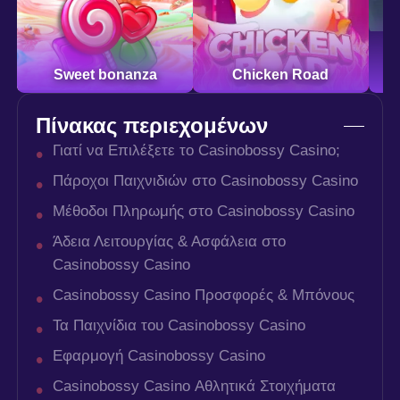
Play now
Play now
Sweet bonanza
Chicken Road
Πίνακας περιεχομένων
Γιατί να Επιλέξετε το Casinobossy Casino;
Πάροχοι Παιχνιδιών στο Casinobossy Casino
Μέθοδοι Πληρωμής στο Casinobossy Casino
Άδεια Λειτουργίας & Ασφάλεια στο
Casinobossy Casino
Casinobossy Casino Προσφορές & Μπόνους
Τα Παιχνίδια του Casinobossy Casino
Εφαρμογή Casinobossy Casino
Casinobossy Casino Αθλητικά Στοιχήματα