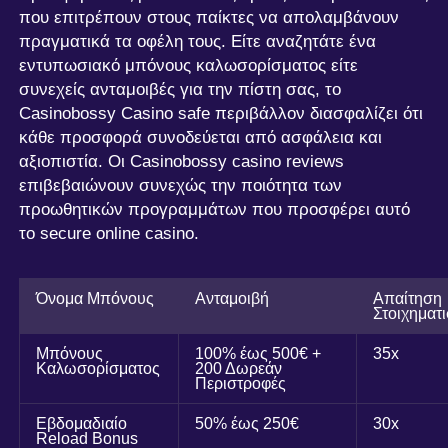
που επιτρέπουν στους παίκτες να απολαμβάνουν
πραγματικά τα οφέλη τους. Είτε αναζητάτε ένα
εντυπωσιακό μπόνους καλωσορίσματος είτε
συνεχείς ανταμοιβές για την πίστη σας, το
Casinobossy Casino safe περιβάλλον διασφαλίζει ότι
κάθε προσφορά συνοδεύεται από ασφάλεια και
αξιοπιστία. Οι Casinobossy casino reviews
επιβεβαιώνουν συνεχώς την ποιότητα των
προωθητικών προγραμμάτων που προσφέρει αυτό
το secure online casino.
Όνομα Μπόνους
Ανταμοιβή
Απαίτηση
Στοιχηματ
Μπόνους
100% έως 500€ +
35x
Καλωσορίσματος
200 Δωρεάν
Περιστροφές
Εβδομαδιαίο
50% έως 250€
30x
Reload Bonus