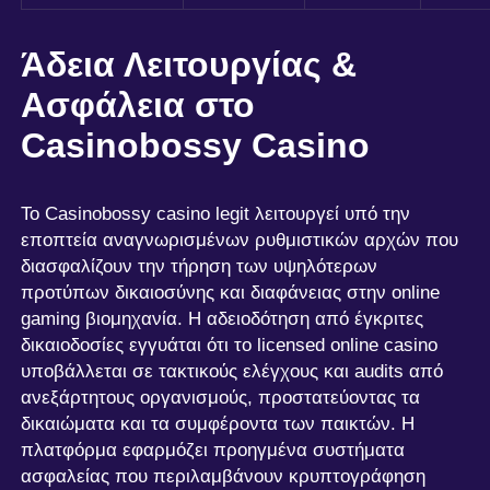
Άδεια Λειτουργίας &
Ασφάλεια στο
Casinobossy Casino
Το Casinobossy casino legit λειτουργεί υπό την
εποπτεία αναγνωρισμένων ρυθμιστικών αρχών που
διασφαλίζουν την τήρηση των υψηλότερων
προτύπων δικαιοσύνης και διαφάνειας στην online
gaming βιομηχανία. Η αδειοδότηση από έγκριτες
δικαιοδοσίες εγγυάται ότι το licensed online casino
υποβάλλεται σε τακτικούς ελέγχους και audits από
ανεξάρτητους οργανισμούς, προστατεύοντας τα
δικαιώματα και τα συμφέροντα των παικτών. Η
πλατφόρμα εφαρμόζει προηγμένα συστήματα
ασφαλείας που περιλαμβάνουν κρυπτογράφηση