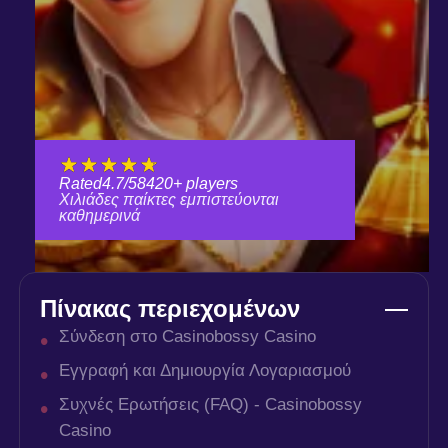
Rated
4.7
/
5
8420
+ players
Χιλιάδες παίκτες εμπιστεύονται
καθημερινά
Πίνακας περιεχομένων
Σύνδεση στο Casinobossy Casino
Εγγραφή και Δημιουργία Λογαριασμού
Συχνές Ερωτήσεις (FAQ) - Casinobossy
Casino