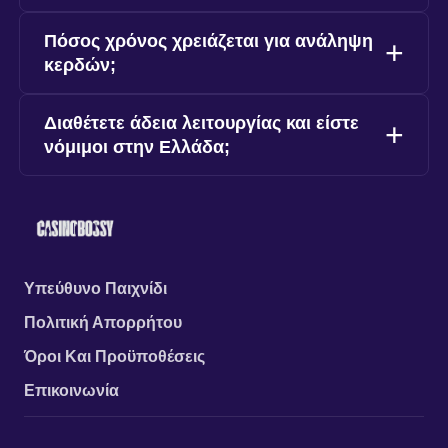
Πόσος χρόνος χρειάζεται για ανάληψη
κερδών;
Διαθέτετε άδεια λειτουργίας και είστε
νόμιμοι στην Ελλάδα;
Υπεύθυνο Παιχνίδι
Πολιτική Απορρήτου
Όροι Και Προϋποθέσεις
Επικοινωνία