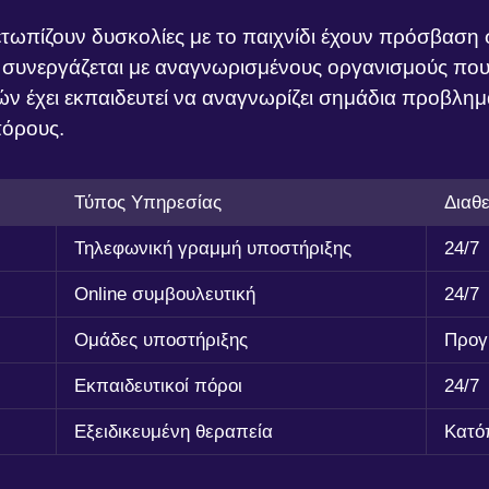
ετωπίζουν δυσκολίες με το παιχνίδι έχουν πρόσβαση 
συνεργάζεται με αναγνωρισμένους οργανισμούς που
 έχει εκπαιδευτεί να αναγνωρίζει σημάδια προβληματ
πόρους.
Τύπος Υπηρεσίας
Διαθ
Τηλεφωνική γραμμή υποστήριξης
24/7
Online συμβουλευτική
24/7
s
Ομάδες υποστήριξης
Προγ
Εκπαιδευτικοί πόροι
24/7
Εξειδικευμένη θεραπεία
Κατό