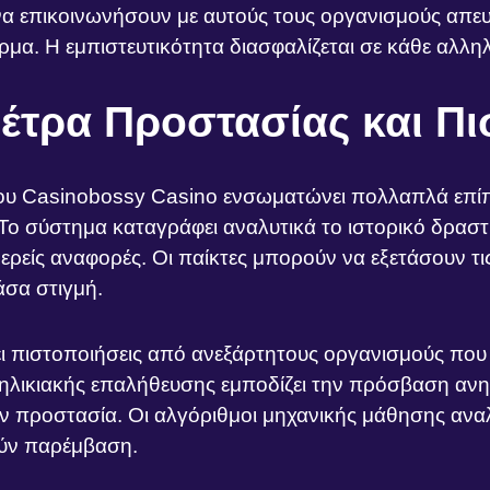
να επικοινωνήσουν με αυτούς τους οργανισμούς απευ
μα. Η εμπιστευτικότητα διασφαλίζεται σε κάθε αλλη
Μέτρα Προστασίας και Πι
του Casinobossy Casino ενσωματώνει πολλαπλά επί
Το σύστημα καταγράφει αναλυτικά το ιστορικό δραστ
είς αναφορές. Οι παίκτες μπορούν να εξετάσουν τις 
άσα στιγμή.
ι πιστοποιήσεις από ανεξάρτητους οργανισμούς που
ηλικιακής επαλήθευσης εμποδίζει την πρόσβαση ανηλ
 προστασία. Οι αλγόριθμοι μηχανικής μάθησης αναλ
ύν παρέμβαση.