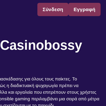
Σύνδεση
Εγγραφή
 Casinobossy
ασκέδασης για όλους τους παίκτες. Το
ώς η διαδικτυακή ψυχαγωγία πρέπει να
λλα και εργαλεία που επιτρέπουν στους χρήστες
ponsible gaming περιλαμβάνει μια σειρά από μέτρα
χετίζονται με το παιχνίδι.