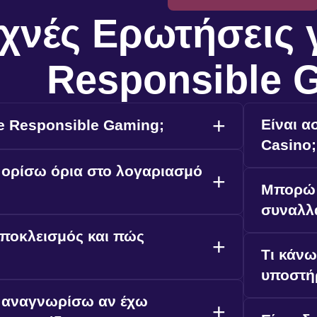
χνές Ερωτήσεις 
Responsible 
Είναι α
me Responsible Gaming;
Casino;
ορίσω όρια στο λογαριασμό
Μπορώ ν
συναλλ
οαποκλεισμός και πώς
Τι κάνω
υποστήρ
 αναγνωρίσω αν έχω