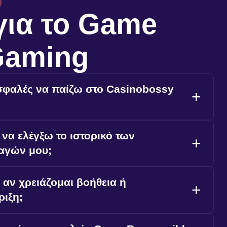
για το Game
Gaming
σφαλές να παίζω στο Casinobossy
α ελέγξω το ιστορικό των
αγών μου;
 αν χρειάζομαι βοήθεια ή
ιξη;