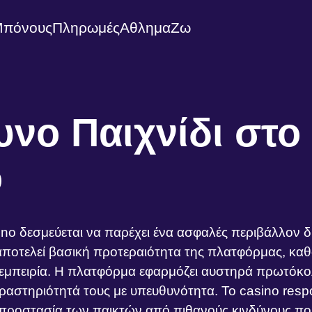
πόνους
Πληρωμές
Αθλημα
Ζω
νο Παιχνίδι στο
o
no δεσμεύεται να παρέχει ένα ασφαλές περιβάλλον δι
αποτελεί βασική προτεραιότητα της πλατφόρμας, καθ
ή εμπειρία. Η πλατφόρμα εφαρμόζει αυστηρά πρωτόκο
 δραστηριότητά τους με υπευθυνότητα. Το casino res
ροστασία των παικτών από πιθανούς κινδύνους που σ