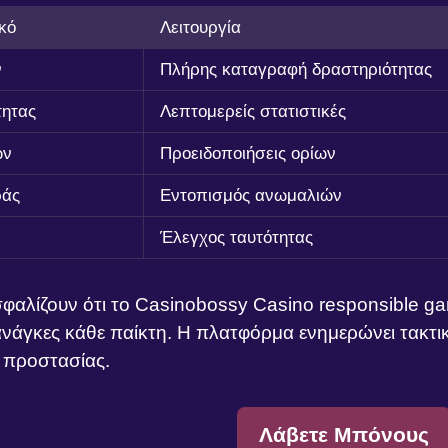
κό
Λειτουργία
ν
Πλήρης καταγραφή δραστηριότητας
τητας
Λεπτομερείς στατιστικές
ων
Προειδοποιήσεις ορίων
ράς
Εντοπισμός ανωμαλιών
Έλεγχος ταυτότητας
ασφαλίζουν ότι το Casinobossy Casino responsible g
νάγκες κάθε παίκτη. Η πλατφόρμα ενημερώνει τακτικ
 προστασίας.
Λάβετε Μπόνους