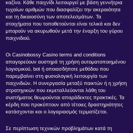
καζίνο. Κάθε παιχνίδι λειτουργεί με βάση γεννήτρια
τυχαίων αριθμών που διασφαλίζει την ακεραιότητα
και τη δικαιοσύνη των αποτελεσμάτων. Τα
στοιχήματα που τοποθετούνται είναι τελικά και δεν
μπορούν να ακυρωθούν μετά την έναρξη του γύρου
παιχνιδιού.
Οι Casinobossy Casino terms and conditions
απαγορεύουν αυστηρά τη χρήση αυτοματοποιημένου
λογισμικού, bot ή οποιασδήποτε μεθόδου που
παρεμβαίνει στη φυσιολογική λειτουργία των
παιχνιδιών. Η συνεργασία μεταξύ παικτών ή η χρήση
στρατηγικών που εκμεταλλεύονται λάθη του
συστήματος θεωρούνται απαράδεκτες πρακτικές. Τα
κέρδη που προκύπτουν από τέτοιες δραστηριότητες
κατάσχονται και ο λογαριασμός τερματίζεται.
Σε περίπτωση τεχνικών προβλημάτων κατά τη