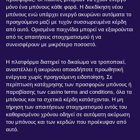
μόνο ένα μπόνους κάθε φορά. Η διεκδίκηση νέου
μπόνους ενώ υπάρχει ενεργό ακυρώνει αυτόματα το
προηγούμενο μαζί με τυχόν συσσωρευμένα κέρδη
από αυτό. Ορισμένα παιχνίδια μπορεί να εξαιρούνται
από τις απαιτήσεις στοιχηματισμού ή να
συνεισφέρουν με μικρότερο ποσοστό.
Η πλατφόρμα διατηρεί το δικαίωμα να τροποποιεί,
αναστέλλει ή ακυρώνει οποιαδήποτε προωθητική
ενέργεια χωρίς προηγούμενη ειδοποίηση. Σε
περίπτωση κατάχρησης των προσφορών μπόνους ή
παραβίασης των casino terms and conditions, όλα τα
μπόνους και τα σχετικά κέρδη κατάσχονται. Η μη
τήρηση των απαιτήσεων στοιχηματισμού εντός του
καθορισμένου χρόνου οδηγεί σε αυτόματη ακύρωση
του μπόνους και των κερδών που προέκυψαν από
αυτό.