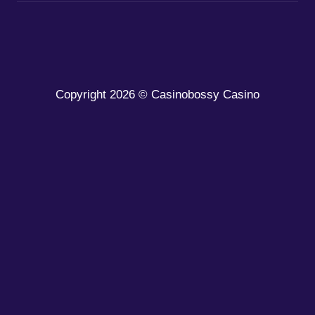
Copyright 2026 © Casinobossy Casino