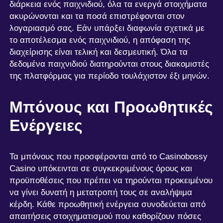
διάρκεια ενός παιχνιδιού, όλα τα ενεργά στοιχήματα
ακυρώνονται και τα ποσά επιστρέφονται στον
λογαριασμό σας. Εάν υπάρξει διαφωνία σχετικά με
το αποτέλεσμα ενός παιχνιδιού, η απόφαση της
διαχείρισης είναι τελική και δεσμευτική. Όλα τα
δεδομένα παιχνιδιού διατηρούνται στους διακομιστές
της πλατφόρμας για περίοδο τουλάχιστον έξι μηνών.
Μπόνους και Προωθητικές
Ενέργειες
Τα μπόνους που προσφέρονται από το Casinobossy
Casino υπόκεινται σε συγκεκριμένους όρους και
προϋποθέσεις που πρέπει να τηρούνται προκειμένου
να γίνει δυνατή η μετατροπή τους σε αναλήψιμα
κέρδη. Κάθε προωθητική ενέργεια συνοδεύεται από
απαιτήσεις στοιχηματισμού που καθορίζουν πόσες