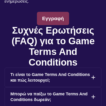
ενημερώσεις.
Εγγραφή
Συχνές Ερωτήσεις
(FAQ) για το Game
Terms And
Conditions
Τι είναι το Game Terms And Conditions
και πώς λειτουργεί;
Μπορώ να παίξω το Game Terms And
Conditions δωρεάν;