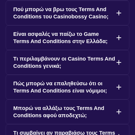
Πού μπορώ να βρω τους Terms And
Conditions του Casinobossy Casino;
Είναι ασφαλές να παίζω το Game
Terms And Conditions στην Ελλάδα;
Τι περιλαμβάνουν οι Casino Terms And
Conditions γενικά;
Πώς μπορώ να επαληθεύσω ότι οι
Terms And Conditions είναι νόμιμοι;
Μπορώ να αλλάξω τους Terms And
Conditions αφού αποδεχτώ;
Τι συμβαίνει αν παραβιάσω τους Terms