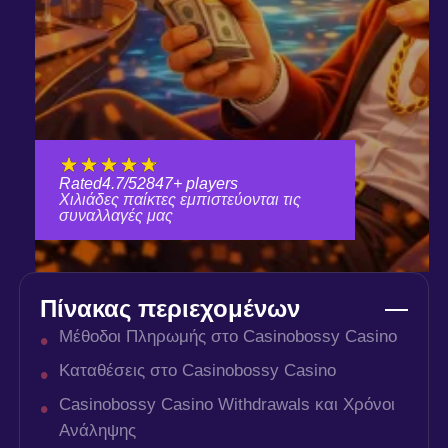
Rated
4.7
/
5
2847
+ players
Χιλιάδες παίκτες εμπιστεύονται τις
συναλλαγές μας
Πίνακας περιεχομένων
Μέθοδοι Πληρωμής στο Casinobossy Casino
Καταθέσεις στο Casinobossy Casino
Casinobossy Casino Withdrawals και Χρόνοι
Ανάληψης