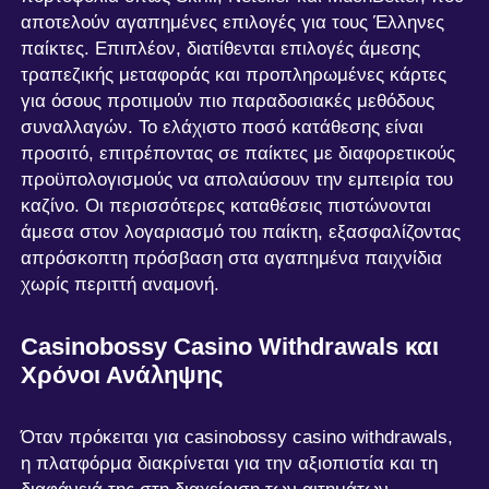
αποτελούν αγαπημένες επιλογές για τους Έλληνες
παίκτες. Επιπλέον, διατίθενται επιλογές άμεσης
τραπεζικής μεταφοράς και προπληρωμένες κάρτες
για όσους προτιμούν πιο παραδοσιακές μεθόδους
συναλλαγών. Το ελάχιστο ποσό κατάθεσης είναι
προσιτό, επιτρέποντας σε παίκτες με διαφορετικούς
προϋπολογισμούς να απολαύσουν την εμπειρία του
καζίνο. Οι περισσότερες καταθέσεις πιστώνονται
άμεσα στον λογαριασμό του παίκτη, εξασφαλίζοντας
απρόσκοπτη πρόσβαση στα αγαπημένα παιχνίδια
χωρίς περιττή αναμονή.
Casinobossy Casino Withdrawals και
Χρόνοι Ανάληψης
Όταν πρόκειται για casinobossy casino withdrawals,
η πλατφόρμα διακρίνεται για την αξιοπιστία και τη