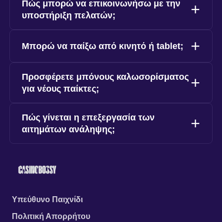
Πώς μπορώ να επικοινωνήσω με την
υποστήριξη πελατών;
Μπορώ να παίξω από κινητό ή tablet;
Προσφέρετε μπόνους καλωσορίσματος
για νέους παίκτες;
Πώς γίνεται η επεξεργασία των
αιτημάτων ανάληψης;
Υπεύθυνο Παιχνίδι
Πολιτική Απορρήτου